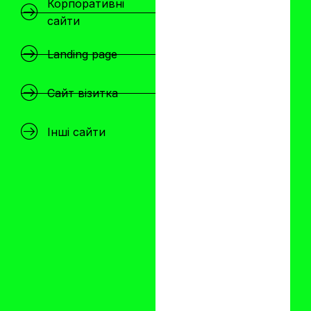
Корпоративні
сайти
Landing page
Сайт візитка
Інші сайти