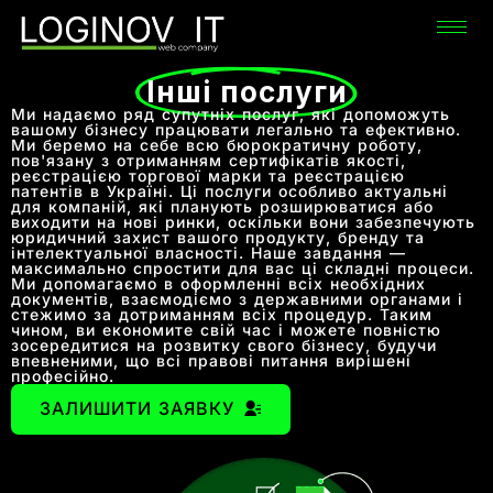
Інші послуги
Ми надаємо ряд супутніх послуг, які допоможуть
вашому бізнесу працювати легально та ефективно.
Ми беремо на себе всю бюрократичну роботу,
пов'язану з отриманням сертифікатів якості,
реєстрацією торгової марки та реєстрацією
патентів в Україні. Ці послуги особливо актуальні
для компаній, які планують розширюватися або
виходити на нові ринки, оскільки вони забезпечують
юридичний захист вашого продукту, бренду та
інтелектуальної власності. Наше завдання —
максимально спростити для вас ці складні процеси.
Ми допомагаємо в оформленні всіх необхідних
документів, взаємодіємо з державними органами і
стежимо за дотриманням всіх процедур. Таким
чином, ви економите свій час і можете повністю
зосередитися на розвитку свого бізнесу, будучи
впевненими, що всі правові питання вирішені
професійно.
ЗАЛИШИТИ ЗАЯВКУ