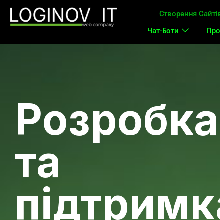
Створення Сайті
Чат-Боти
Про
Розробка
та
підтримк