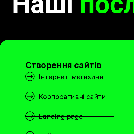
Наші
пос
Створення сайтів
Інтернет-магазини
Корпоративні сайти
Landing page