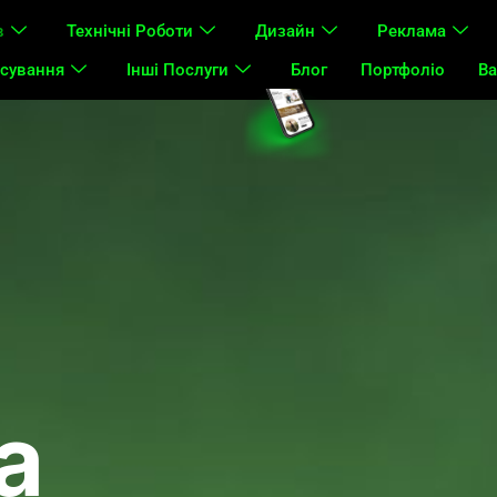
в
Технічні Роботи
Дизайн
Реклама
сування
Інші Послуги
Блог
Портфоліо
Ва
а