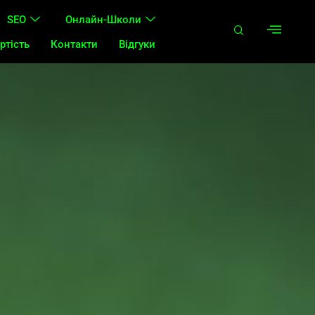
SEO
Онлайн-Школи
ртість
Контакти
Відгуки