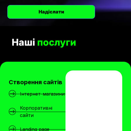
Наші
послуги
Створення сайтів
Інтернет-магазини
Корпоративні
сайти
Landing page