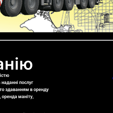
анію
істю
 наданні послуг
то здаванням в оренду
, оренда маніту,