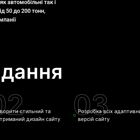
к автомобільні так і
д 50 до 200 тонн,
мпанії
вдання
02
03
ворити стильний та
Розробка всіх адаптивн
триманий дизайн сайту
версій сайту