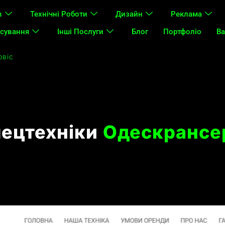
в
Технічні Роботи
Дизайн
Реклама
сування
Інші Послуги
Блог
Портфоліо
Ва
рвіс
пецтехніки
Одескрансе