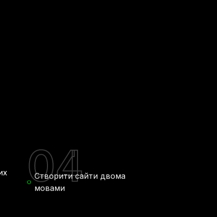
04
их
Створити сайти двома
мовами