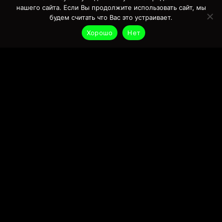
нашего сайта. Если Вы продолжите использовать сайт, мы
будем считать что Вас это устраивает.
Редизайн сайту
Хорошо
Нет
Підключення
платіжних систем
Усунення
технічних помилок