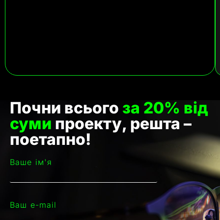
Почни всього
за 20% від
суми
проекту, решта –
поетапно!
Ваше ім'я
Ваш e-mail