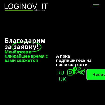
Благодарим
за
заявку!
Менеджер в
ближайшее время с
А пока
вами свяжется
подпишитесь на
наши соц сети:
RU
Напи
UK