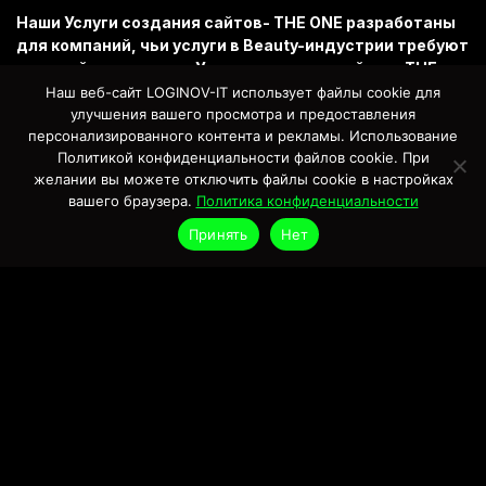
Наши
Услуги создания сайтов- THE ONE
разработаны
для компаний, чьи услуги в
Beauty-индустрии
требуют
сложной интеграции.
Услуги создания сайтов- THE
ONE
включают разработку кастомизированной
Наш веб-сайт LOGINOV-IT использует файлы cookie для
системы
онлайн-записи
на процедуры
перманентного
улучшения вашего просмотра и предоставления
макияжа
и
косметологии
. Кроме того, в рамках
Услуги
персонализированного контента и рекламы. Использование
Политикой конфиденциальности файлов cookie. При
создания сайтов- THE ONE
была создана платформа
желании вы можете отключить файлы cookie в настройках
для
онлайн-обучения
, позволяющая проводить курсы
вашего браузера.
Политика конфиденциальности
перманентного макияжа
с личными кабинетами
студентов. Мы обеспечили, чтобы все эти модули
Принять
Нет
работали безупречно и соответствовали
премиальному статусу
школы-студии
.
Сайты РАЗРАБОТКА Портфолио
под ключ
Наши
Сайты РАЗРАБОТКА Портфолио под ключ
являются прямым подтверждением нашей
способности реализовывать многозадачные
проекты, такие как
THE ONE
. Раздел
Портфолио
демонстрирует наш опыт в создании платформ,