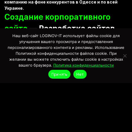
компанию на фоне конкурентов в Одессе и по всей
Украине.
Создание корпоративного
сайта
— Разработка сайтов
Наш веб-сайт LOGINOV-IT использует файлы cookie для
«под ключ»
улучшения вашего просмотра и предоставления
персонализированного контента и рекламы. Использование
Процесс построения сложной бизнес-платформы
Политикой конфиденциальности файлов cookie. При
требует глубокого погружения в технические нюансы
желании вы можете отключить файлы cookie в настройках
деятельности заказчика. Создание корпоративного
вашего браузера.
Политика конфиденциальности
сайта в формате разработки «под ключ»
подразумевает полный цикл работ: от анализа
Принять
Нет
бизнес-процессов до настройки серверной
инфраструктуры и систем безопасности. Мы берем на
себя всю техническую ответственность, обеспечивая
чистый программный код, высокую скорость отклика
и бесперебойную работу ресурса под любыми
нагрузками. Это позволяет владельцу бизнеса
сосредоточиться на управлении, получив полностью
готовый инструмент, который уже адаптирован для
взаимодействия с партнерами и клиентами.