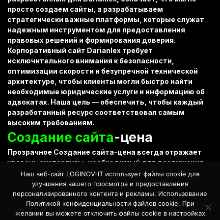
просто создаем сайты, а разрабатываем
стратегически важные платформы, которые служат
надежным инструментом для предоставления
правовых решений
и формирования доверия.
Корпоративный сайт Darianlex
требует
исключительного внимания к безопасности,
оптимизации скорости и безупречной технической
архитектуре, чтобы клиенты могли быстро найти
необходимые
юридические услуги
и информацию об
адвокатах
. Наша цель — обеспечить, чтобы каждый
разработанный ресурс соответствовал самым
высоким требованиям.
Создание сайта
-цена
Прозрачное
Создание сайта-цена
всегда отражает
уровень экспертизы, необходимый для достижения
стандартов
Darianlex
, включая высокие требования к
Наш веб-сайт LOGINOV-IT использует файлы cookie для
безопасности
юридической фирмы
.
Создание сайта-
улучшения вашего просмотра и предоставления
цена
формируется на основе детального
персонализированного контента и рекламы. Использование
Политикой конфиденциальности файлов cookie. При
технического задания, сложности функционала
желании вы можете отключить файлы cookie в настройках
(например, личный кабинет клиента) и необходимости